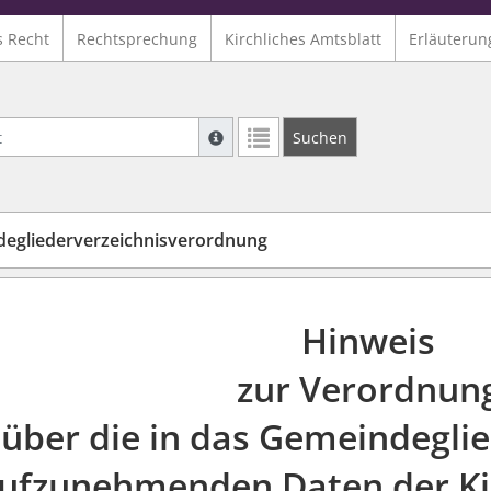
s Recht
Rechtsprechung
Kirchliches Amtsblatt
Erläuterun
Suche mit Platzhalter "*", Bsp. Pfarrer*,
Suchen
Weitere Suchoperatoren finden Sie in un
egliederverzeichnisverordnung
Hinweis
zur Verordnun
über die in das Gemeindeglie
ufzunehmenden Daten der Ki