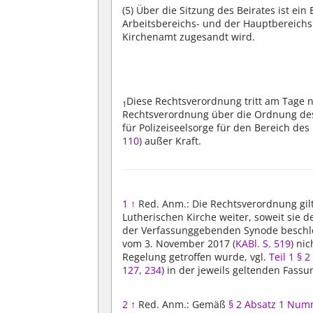
(5)
Über die Sitzung des Beirates ist ein 
Arbeitsbereichs- und der Hauptbereich
Kirchenamt zugesandt wird.
Diese Rechtsverordnung tritt am Tage n
1
Rechtsverordnung über die Ordnung des B
für Polizeiseelsorge für den Bereich de
110
) außer Kraft.
1
↑
Red. Anm.: Die Rechtsverordnung gil
Lutherischen Kirche weiter, soweit sie
der Verfassunggebenden Synode beschl
vom 3. November 2017 (
KABl. S. 519
) ni
Regelung getroffen wurde, vgl.
Teil 1 § 2
127
,
234
) in der jeweils geltenden Fassu
2
↑
Red. Anm.: Gemäß
§ 2 Absatz 1 Num