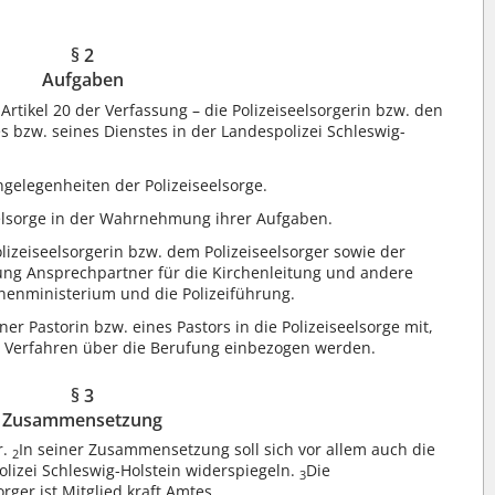
§ 2
Aufgaben
Artikel 20 der Verfassung – die Polizeiseelsorgerin bzw. den
es bzw. seines Dienstes in der Landespolizei Schleswig-
ngelegenheiten der Polizeiseelsorge.
seelsorge in der Wahrnehmung ihrer Aufgaben.
lizeiseelsorgerin bzw. dem Polizeiseelsorger sowie der
ung Ansprechpartner für die Kirchenleitung und andere
nnenministerium und die Polizeiführung.
ner Pastorin bzw. eines Pastors in die Polizeiseelsorge mit,
as Verfahren über die Berufung einbezogen werden.
§ 3
Zusammensetzung
r.
In seiner Zusammensetzung soll sich vor allem auch die
2
olizei Schleswig-Holstein widerspiegeln.
Die
3
orger ist Mitglied kraft Amtes.