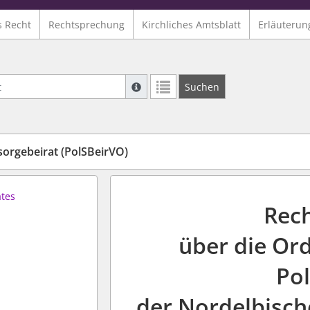
s Recht
Rechtsprechung
Kirchliches Amtsblatt
Erläuterun
Suche mit Platzhalter "*", Bsp. Pfarrer*,
Suchen
Weitere Suchoperatoren finden Sie in un
sorgebeirat (PolSBeirVO)
ates
Rec
über die Or
Pol
der Nordelbische