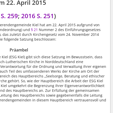
m 22. April 2015
 S. 259
;
2016 S. 251
)
ierendengemeinde Kiel hat am 22. April 2015 aufgrund von
eindeordnung) und
§ 21
Nummer 2 des Einführungsgesetzes
), das zuletzt durch Kirchengesetz vom 24. November 2014
die folgende Satzung beschlossen:
Präambel
iel (ESG Kiel) gibt sich diese Satzung im Bewusstsein, dass
sch-Lutherischen Kirche in Norddeutschland eine
 Verantwortung für die Ordnung und Verwaltung ihrer eigenen
h auch Teil des umfassenderen Werks der Kirche am Ort der
reich des Hauptbereichs „Seelsorge, Beratung und ethischer
rche gehört. So, wie der Hauptbereich die Arbeit der ESG Kiel
G Kiel umgekehrt die Begrenzung ihrer Eigenverantwortlichkeit
und des Hauptbereichs an. Zur Erfüllung der gemeinsamen
 Leitung des Hauptbereichs sowie gegebenenfalls die Leitung
ierendengemeinden in diesem Hauptbereich vertrauensvoll und