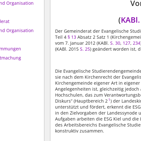
Vo
nd Organisation
(
KABl.
derat
nd Organisation
Der Gemeinderat der Evangelische Stud
Teil 4
§ 13
Absatz 2 Satz 1 (Kirchengem
vom 7. Januar 2012 (KABl.
S. 30
,
127
,
234
timmungen
(KABl. 2015
S. 25
) geändert worden ist, 
ntmachung
Die Evangelische Studierendengemeinde K
sie nach dem Kirchenrecht der Evangeli
Kirchengemeinde eigener Art in eigener
Angelegenheiten ist, gleichzeitig jedoc
Hochschulen, das zum Verantwortungsbe
1
Diskurs“ (Hauptbereich 2
) der Landeski
unterstützt und fördert, erkennt die ES
in den Zielvorgaben der Landessynode 
Aufgaben arbeiten die ESG Kiel und die
des Arbeitsbereichs Evangelische Stud
konstruktiv zusammen.