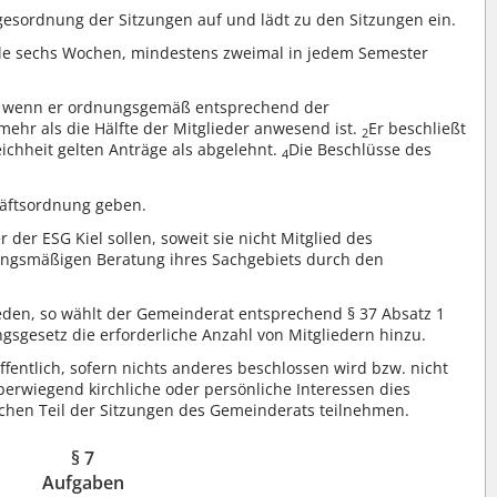
agesordnung der Sitzungen auf und lädt zu den Sitzungen ein.
le sechs Wochen, mindestens zweimal in jedem Semester
g, wenn er ordnungsgemäß entsprechend der
hr als die Hälfte der Mitglieder anwesend ist.
Er beschließt
2
ichheit gelten Anträge als abgelehnt.
Die Beschlüsse des
4
häftsordnung geben.
 der ESG Kiel sollen, soweit sie nicht Mitglied des
ungsmäßigen Beratung ihres Sachgebiets durch den
eden, so wählt der Gemeinderat entsprechend § 37 Absatz 1
sgesetz die erforderliche Anzahl von Mitgliedern hinzu.
fentlich, sofern nichts anderes beschlossen wird bzw. nicht
rwiegend kirchliche oder persönliche Interessen dies
ichen Teil der Sitzungen des Gemeinderats teilnehmen.
§ 7
Aufgaben