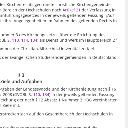
des Kirchenrechts geordnete christliche Kirchengemeinde
im Bereich der Hochschulen nach
Artikel 21
der Verfassung in
Einführungsgesetzes in der jeweils geltenden Fassung.
Auf
2
sie ihre Angelegenheiten im Rahmen des geltenden Rechts in
 Nummer 3 des Kirchengesetzes über die Errichtung des
2
OBl.
S. 110
,
114
,
134
) als Dienst und Werk im Hauptbereich 2
.
ampus der Christian-Albrechts-Universität zu Kiel.
nds der Evangelischen Studierendengemeinden in Deutschland
§ 3
Ziele und Aufgaben
lvorgaben der Landessynode und der Kirchenleitung nach § 16
z 2008 (GVOBl. S.
110
,
134
) in der jeweils geltenden Fassung
Erreichung der nach § 12 Absatz 1 Nummer 3 HBG vereinbarten
 Ziele mit.
strecken sich auf den Gesamtbereich der Hochschulen in
ie Studierendenpastorinnen und -pastoren und die