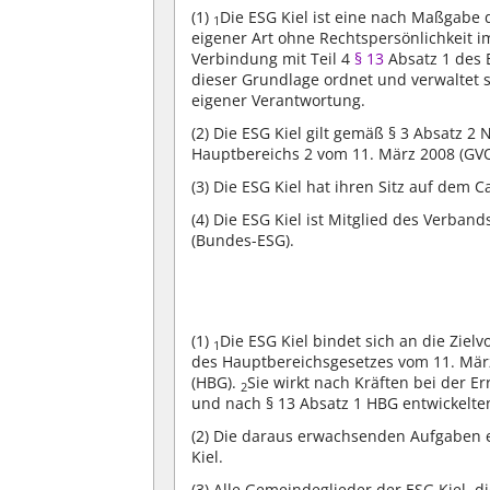
(1)
Die ESG Kiel ist eine nach Maßgabe 
1
eigener Art ohne Rechtspersönlichkeit 
Verbindung mit Teil 4
§ 13
Absatz 1 des 
dieser Grundlage ordnet und verwaltet 
eigener Verantwortung.
(2)
Die ESG Kiel gilt gemäß § 3 Absatz 2
Hauptbereichs 2 vom 11. März 2008 (GV
(3)
Die ESG Kiel hat ihren Sitz auf dem C
(4)
Die ESG Kiel ist Mitglied des Verba
(Bundes-ESG).
(1)
Die ESG Kiel bindet sich an die Zie
1
des Hauptbereichsgesetzes vom 11. Mär
(HBG).
Sie wirkt nach Kräften bei der 
2
und nach § 13 Absatz 1 HBG entwickelten
(2)
Die daraus erwachsenden Aufgaben er
Kiel.
(3)
Alle Gemeindeglieder der ESG Kiel, d