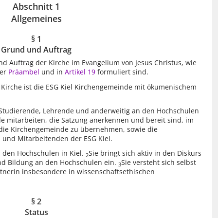
Abschnitt 1
Allgemeines
§ 1
Grund und Auftrag
d Auftrag der Kirche im Evangelium von Jesus Christus, wie
der
Präambel
und in
Artikel 19
formuliert sind.
Kirche ist die ESG Kiel Kirchengemeinde mit ökumenischem
tudierende, Lehrende und anderweitig an den Hochschulen
nde mitarbeiten, die Satzung anerkennen und bereit sind, im
 die Kirchengemeinde zu übernehmen, sowie die
 und Mitarbeitenden der ESG Kiel.
an den Hochschulen in Kiel.
Sie bringt sich aktiv in den Diskurs
2
nd Bildung an den Hochschulen ein.
Sie versteht sich selbst
3
rtnerin insbesondere in wissenschaftsethischen
§ 2
Status