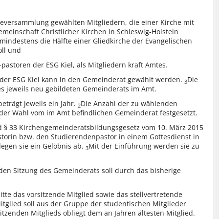
versammlung gewählten Mitgliedern, die einer Kirche mit
emeinschaft Christlicher Kirchen in Schleswig-Holstein
ndestens die Hälfte einer Gliedkirche der Evangelischen
oll und
astoren der ESG Kiel, als Mitgliedern kraft Amtes.
r der ESG Kiel kann in den Gemeinderat gewählt werden.
Die
3
es jeweils neu gebildeten Gemeinderats im Amt.
trägt jeweils ein Jahr.
Die Anzahl der zu wählenden
2
eder Wahl vom im Amt befindlichen Gemeinderat festgesetzt.
 § 33 Kirchengemeinderatsbildungsgesetz vom 10. März 2015
storin bzw. den Studierendenpastor in einem Gottesdienst in
legen sie ein Gelöbnis ab.
Mit der Einführung werden sie zu
3
den Sitzung des Gemeinderats soll durch das bisherige
tte das vorsitzende Mitglied sowie das stellvertretende
itglied soll aus der Gruppe der studentischen Mitglieder
itzenden Mitglieds obliegt dem an Jahren ältesten Mitglied.