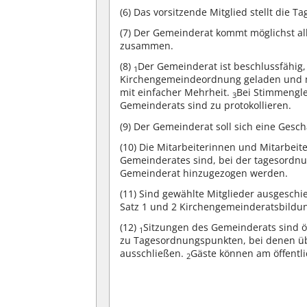
(6)
Das vorsitzende Mitglied stellt die T
(7)
Der Gemeinderat kommt möglichst al
zusammen.
(8)
Der Gemeinderat ist beschlussfähi
1
Kirchengemeindeordnung geladen und me
mit einfacher Mehrheit.
Bei Stimmengle
3
Gemeinderats sind zu protokollieren.
(9)
Der Gemeinderat soll sich eine Gesc
(10)
Die Mitarbeiterinnen und Mitarbeiter
Gemeinderates sind, bei der tagesordn
Gemeinderat hinzugezogen werden.
(11)
Sind gewählte Mitglieder ausgeschi
Satz 1 und 2 Kirchengemeinderatsbildung
(12)
Sitzungen des Gemeinderats sind öf
1
zu Tagesordnungspunkten, bei denen übe
ausschließen.
Gäste können am öffentl
2