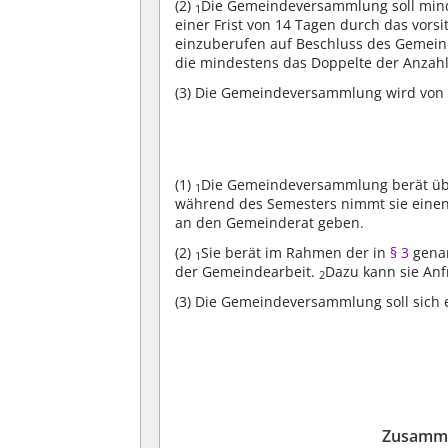
(2)
Die Gemeindeversammlung soll minde
1
einer Frist von 14 Tagen durch das vor
einzuberufen auf Beschluss des Gemein
die mindestens das Doppelte der Anzahl
(3)
Die Gemeindeversammlung wird von e
(1)
Die Gemeindeversammlung berät übe
1
während des Semesters nimmt sie einen
an den Gemeinderat geben.
(2)
Sie berät im Rahmen der in
§ 3
genan
1
der Gemeindearbeit.
Dazu kann sie Anf
2
(3)
Die Gemeindeversammlung soll sich 
Zusamme