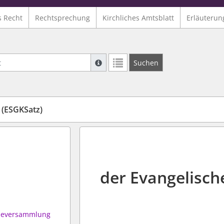
s Recht
Rechtsprechung
Kirchliches Amtsblatt
Erläuterun
Suche mit Platzhalter "*", Bsp. Pfarrer*,
Suchen
Weitere Suchoperatoren finden Sie in un
 (ESGKSatz)
der Evangelisc
ndeversammlung