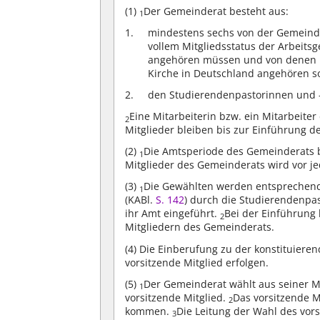
(1)
Der Gemeinderat besteht aus:
1
mindestens sechs von der Gemeinde
vollem Mitgliedsstatus der Arbeitsg
angehören müssen und von denen mi
Kirche in Deutschland angehören s
den Studierendenpastorinnen und -p
Eine Mitarbeiterin bzw. ein Mitarbeite
2
Mitglieder bleiben bis zur Einführung d
(2)
Die Amtsperiode des Gemeinderats be
1
Mitglieder des Gemeinderats wird vor j
(3)
Die Gewählten werden entsprechend
1
(KABl.
S. 142
) durch die Studierendenpa
ihr Amt eingeführt.
Bei der Einführung 
2
Mitgliedern des Gemeinderats.
(4)
Die Einberufung zu der konstituieren
vorsitzende Mitglied erfolgen.
(5)
Der Gemeinderat wählt aus seiner Mi
1
vorsitzende Mitglied.
Das vorsitzende M
2
kommen.
Die Leitung der Wahl des vors
3