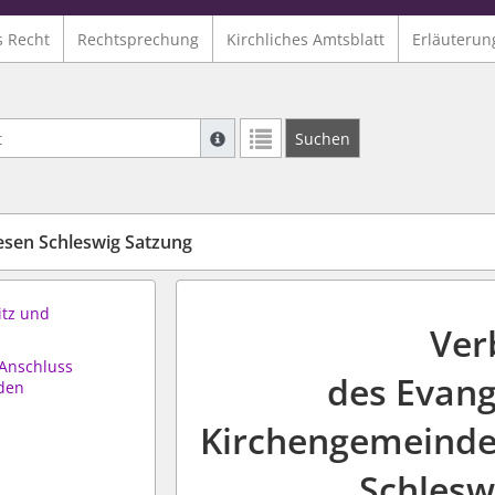
s Recht
Rechtsprechung
Kirchliches Amtsblatt
Erläuterun
Suche mit Platzhalter "*", Bsp. Pfarrer*,
Suchen
Weitere Suchoperatoren finden Sie in un
sen Schleswig Satzung
itz und
Ver
 Anschluss
des Evang
den
Kirchengemeinde
Schles