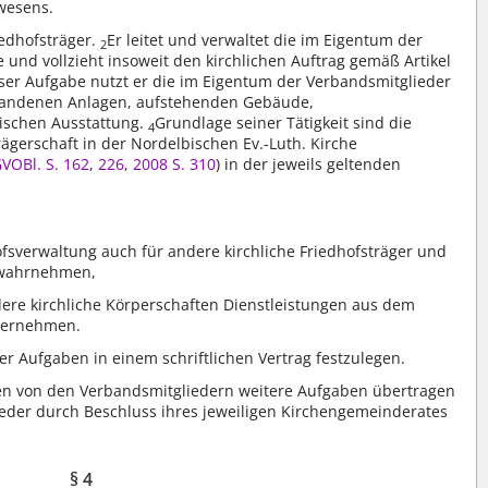
wesens.
edhofsträger.
Er leitet und verwaltet die im Eigentum der
2
und vollzieht insoweit den kirchlichen Auftrag gemäß Artikel
er Aufgabe nutzt er die im Eigentum der Verbandsmitglieder
rhandenen Anlagen, aufstehenden Gebäude,
ischen Ausstattung.
Grundlage seiner Tätigkeit sind die
4
Trägerschaft in der Nordelbischen Ev.-Luth. Kirche
VOBl. S. 162
,
226
,
2008 S. 310
) in der jeweils geltenden
fsverwaltung auch für andere kirchliche Friedhofsträger und
r wahrnehmen,
ere kirchliche Körperschaften Dienstleistungen aus dem
übernehmen.
er Aufgaben in einem schriftlichen Vertrag festzulegen.
 von den Verbandsmitgliedern weitere Aufgaben übertragen
eder durch Beschluss ihres jeweiligen Kirchengemeinderates
§ 4