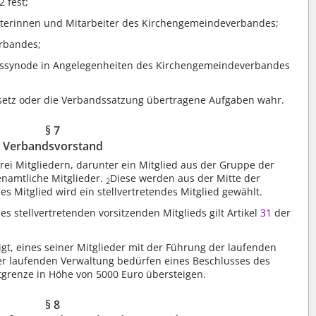
2 fest;
rbeiterinnen und Mitarbeiter des Kirchengemeindeverbandes;
erbandes;
eissynode in Angelegenheiten des Kirchengemeindeverbandes
setz oder die Verbandssatzung übertragene Aufgaben wahr.
§ 7
Verbandsvorstand
ei Mitgliedern, darunter ein Mitglied aus der Gruppe der
namtliche Mitglieder.
Diese werden aus der Mitte der
2
des Mitglied wird ein stellvertretendes Mitglied gewählt.
s stellvertretenden vorsitzenden Mitglieds gilt Artikel
31
der
t, eines seiner Mitglieder mit der Führung der laufenden
er laufenden Verwaltung bedürfen eines Beschlusses des
grenze in Höhe von 5000 Euro übersteigen.
§ 8