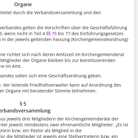
Organe
leitet durch die Verbandsversammlung und den
erbandes gelten die Vorschriften über die Geschäftsführung
 wenn nicht in Teil 4
§§ 75
bis
77
des Einführungsgesetzes
) in der jeweils geltenden Fassung (Kirchengemeindeordnung)
ane richtet sich nach deren Amtszeit im Kirchengemeinderat
 Mitglieder der Organe bleiben bis zur konstituierenden
ane im Amt.
andes sollen sich eine Geschäftsordnung geben.
w. der leitende Friedhofsverwalter kann auf Anordnung des
er Organe mit beratender Stimme teilnehmen.
§ 5
erbandsversammlung
s jeweils drei Mitgliedern der Kirchengemeinderäte der
er jeweils mindestens zwei ehrenamtliche Mitglieder.
Es ist
2
orin bzw. ein Pastor als Mitglied in die
Für die Mitglieder ist jeweils eine Stellvertreterin bzw. ein