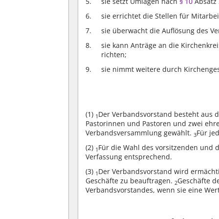
sie setzt Umlagen nach
§ 10
Absatz 
sie errichtet die Stellen für Mita
sie überwacht die Auflösung des V
sie kann Anträge an die Kirchenkr
richten;
sie nimmt weitere durch Kirchenge
(1)
Der Verbandsvorstand besteht aus dr
1
Pastorinnen und Pastoren und zwei ehre
Verbandsversammlung gewählt.
Für je
3
(2)
Für die Wahl des vorsitzenden und de
1
Verfassung entsprechend.
(3)
Der Verbandsvorstand wird ermächtig
1
Geschäfte zu beauftragen.
Geschäfte d
2
Verbandsvorstandes, wenn sie eine Wert