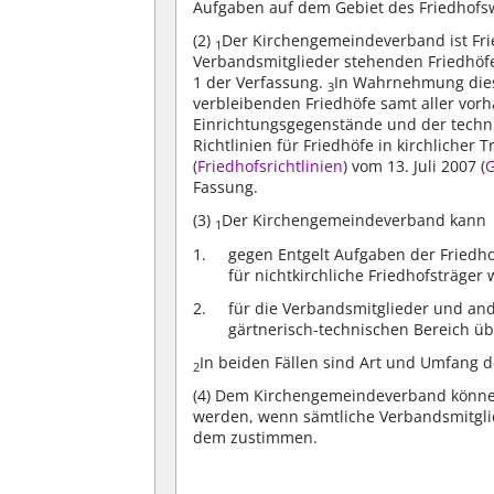
Aufgaben auf dem Gebiet des Friedhofs
(2)
Der Kirchengemeindeverband ist Fri
1
Verbandsmitglieder stehenden Friedhöfe 
1 der Verfassung.
In Wahrnehmung dies
3
verbleibenden Friedhöfe samt aller vo
Einrichtungsgegenstände und der techn
Richtlinien für Friedhöfe in kirchlicher 
(
Friedhofsrichtlinien
) vom 13. Juli 2007 (
G
Fassung.
(3)
Der Kirchengemeindeverband kann
1
gegen Entgelt Aufgaben der Friedho
für nichtkirchliche Friedhofsträge
für die Verbandsmitglieder und and
gärtnerisch-technischen Bereich 
In beiden Fällen sind Art und Umfang d
2
(4)
Dem Kirchengemeindeverband können
werden, wenn sämtliche Verbandsmitgli
dem zustimmen.