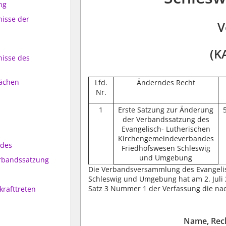
ng
nisse der
V
(K
nisse des
lächen
Lfd.
Änderndes Recht
Nr.
1
Erste Satzung zur Änderung
der Verbandssatzung des
Evangelisch- Lutherischen
Kirchengemeindeverbandes
ndes
Friedhofswesen Schleswig
und Umgebung
rbandssatzung
Die Verbandsversammlung des Evangeli
Schleswig und Umgebung hat am 2. Juli 
Satz 3 Nummer 1 der Verfassung die na
krafttreten
Name, Rech