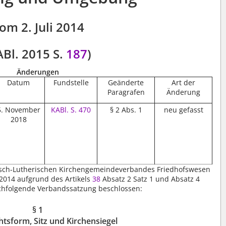
om 2. Juli 2014
ABl. 2015 S.
187
)
Änderungen
Datum
Fundstelle
Geänderte
Art der
Paragrafen
Änderung
5. November
KABl.
S. 470
§ 2 Abs. 1
neu gefasst
2018
sch-Lutherischen Kirchengemeindeverbandes Friedhofswesen
2014 aufgrund des Artikels
38
Absatz 2 Satz 1 und Absatz 4
chfolgende Verbandssatzung beschlossen:
§ 1
tsform, Sitz und Kirchensiegel