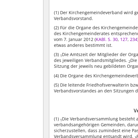
(1)
Der Kirchengemeindeverband wird ge
Verbandsvorstand.
(2)
Für die Organe des Kirchengemeindev
des Kirchengemeinderates entsprechend,
vom 7. Januar 2012 (
KABl. S. 30
,
127
,
234
etwas anderes bestimmt ist.
(3)
Die Amtszeit der Mitglieder der Org
1
des jeweiligen Verbandsmitgliedes.
Die
2
Sitzung der jeweils neu gebildeten Org
(4)
Die Organe des Kirchengemeindeverb
(5)
Die leitende Friedhofsverwalterin bz
Verbandsvorstandes an den Sitzungen d
V
(1)
Die Verbandsversammlung besteht au
1
verbandsangehörigen Gemeinden, darunt
sicherzustellen, dass zumindest eine Past
Verbandsversammlung entsandt wird.
3