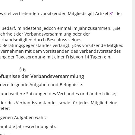
 stellvertretenden vorsitzenden Mitglieds gilt Artikel
31
der
h Bedarf, mindestens jedoch einmal im Jahr zusammen.
Sie
2
ehrheit der Verbandsversammlung oder der
erbandsmitglied durch Beschluss seines
s Beratungsgegenstandes verlangt.
Das vorsitzende Mitglied
3
nvernehmen mit dem Vorsitzenden des Verbandsvorstandes
ng der Tagesordnung mit einer Frist von 14 Tagen ein.
§ 6
efugnisse der Verbandsversammlung
dere folgende Aufgaben und Befugnisse:
g und weitere Satzungen des Verbandes und ändert diese;
ieder des Verbandsvorstandes sowie für jedes Mitglied eine
reter;
agenen Aufgaben wahr;
immt die Jahresrechnung ab;