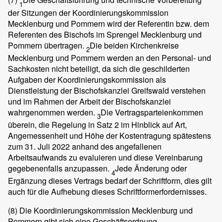
1
der Sitzungen der Koordinierungskommission
Mecklenburg und Pommern wird der Referentin bzw. dem
Referenten des Bischofs im Sprengel Mecklenburg und
Pommern übertragen.
Die beiden Kirchenkreise
2
Mecklenburg und Pommern werden an den Personal- und
Sachkosten nicht beteiligt, da sich die geschilderten
Aufgaben der Koordinierungskommission als
Dienstleistung der Bischofskanzlei Greifswald verstehen
und im Rahmen der Arbeit der Bischofskanzlei
wahrgenommen werden.
Die Vertragsparteienkommen
3
überein, die Regelung in Satz 2 im Hinblick auf Art,
Angemessenheit und Höhe der Kostentragung spätestens
zum 31. Juli 2022 anhand des angefallenen
Arbeitsaufwands zu evaluieren und diese Vereinbarung
gegebenenfalls anzupassen.
Jede Änderung oder
4
Ergänzung dieses Vertrags bedarf der Schriftform, dies gilt
auch für die Aufhebung dieses Schriftformerfordernisses.
(8)
Die Koordinierungskommission Mecklenburg und
Pommern gibt sich eine Geschäftsordnung.