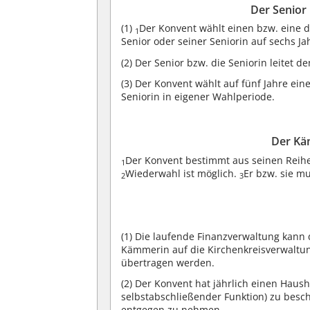
Der Senior
(1)
Der Konvent wählt einen bzw. eine 
1
Senior oder seiner Seniorin auf sechs Ja
(2)
Der Senior bzw. die Seniorin leitet d
(3)
Der Konvent wählt auf fünf Jahre einen
Seniorin in eigener Wahlperiode.
Der Kä
Der Konvent bestimmt aus seinen Reih
1
Wiederwahl ist möglich.
Er bzw. sie m
2
3
(1)
Die laufende Finanzverwaltung kann
Kämmerin auf die Kirchenkreisverwaltu
übertragen werden.
(2)
Der Konvent hat jährlich einen Hausha
selbstabschließender Funktion) zu besc
entgegen zu nehmen.