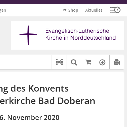
gen
Shop
Aktuelles
Sitzu
Logo Ev.-Luth. Kirche in Norddeutschland
 findet auch: "Pfarrerinitiative" oder "Pfarrerausschuss".
serer Hilfe.
Auf kirchenr
Textsuche im D
Verfüg
Dokument-Beziehungen
ng des Konvents
terkirche Bad Doberan
6. November 2020