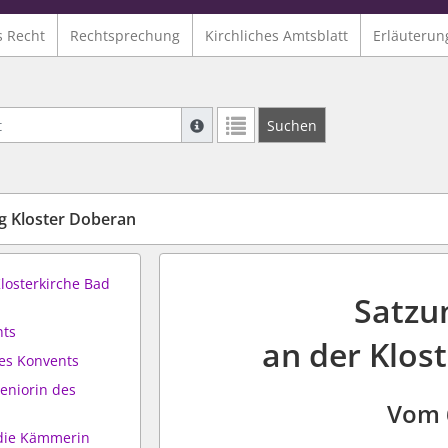
s Recht
Rechtsprechung
Kirchliches Amtsblatt
Erläuterun
Suche mit Platzhalter "*", Bsp. Pfarrer*,
Suchen
Weitere Suchoperatoren finden Sie in un
 Kloster Doberan
losterkirche Bad
Satzu
nts
an der Klos
es Konvents
Seniorin des
Vom 
die Kämmerin