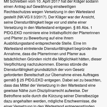
Mit Schreiben vom 10. April 2017 hat der Kläger sodann
einen Antrag auf Gewährung einstweiligen
Rechtsschutzes wegen Versetzung in den Wartestand
gestellt (NK-VG II 3/2017). Der Kläger war der Ansicht,
seine Dienstunfähigkeit liege vor und stehe einer
Versetzung in den Wartestand entgegen. § 85 Abs. 1
PfDG.EKD nominiere eine Initiativpflicht der Pfarrerinnen
und Pfarrer zu Bewerbung auf eine ihrem
Ausbildungsstand entsprechende Stelle. Eine im
Wartestand eintretende Dienstunfähigkeit begründe die
Annahme, dass die Pfarrerinnen und Pfarrer aus
tatsächlichen Gründen nicht die Möglichkeit hätten, dieser
Verpflichtung nachzukommen. Ebenso stünde die
Dienstunfähigkeit grundsätzlich der vom Gesetz
geforderten Bereitschaft zur Übernahme eines Auftrages
gemäß § 25 PfDG.EKD entgegen. Dabei sei zu beachten,
dass das Mittel der Versetzung in den Wartestand eine
gewisse Nähe zum Disziplinarrecht aufweise. Der
Betroffene solle durch die Kürzung seiner Dienstbezüge
dazu angehalten werden, mögliche Erschwernisse, die
einer Versetzung in den Wartestand entgegenstünden,