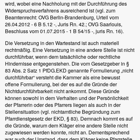
wird, wobei eine Nachholung mit der Durchführung des
Widerspruchsverfahrens ausreichend ist (vgl. zum
Beamtenrecht: OVG Berlin-Brandenburg, Urteil vom
26.04.2012 - 6 B 5.12 -, Juris Rn. 42.; OVG Saarlouis,
Beschluss vom 01.07.2015 - 1 B 54/15 -, juris Rn. 16).
Die Versetzung in den Wartestand ist auch materiell
rechtmäßig. Eine Versetzung in eine andere Stelle ist nicht
durchführbar, wenn dem tatsächliche oder rechtliche
Hindernisse entgegenstehen. Die vom Gesetzgeber in §
83 Abs. 2 Satz 1 PfDG.EKD genannte Formulierung „nicht
durchführbar“ versteht die Kammer als eine bewusst
offene Formulierung, bei der es auf die Gründe der
Nichtdurchführbarkeit nicht ankommt. Diese Gründe
können sowohl in dem Verhalten und der Persönlichkeit
der Pfarrerin oder des Pfarrers liegen als auch in der
Stellensituation (vgl. nichtamtliche Begründung zum
Pfarrdienstgesetz der EKD, § 83). Demnach kommt es auf
die Gründe, warum dem Kläger eine andere Stelle nicht
zugewiesen werden konnte, nicht an. Dementsprechend
war auch der Umstand, dass dem Kläger keine Pfarrstelle