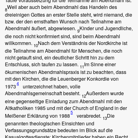
Taufe Voraussetzung für die Teilnahme am Abendmahl ist.
Weil aber auch beim Abendmahl das Handeln des
8
dreieinigen Gottes an erster Stelle steht, wird niemand, die
bzw. der den ernsthaften Wunsch nach Teilnahme am
Abendmahl äußert, abgewiesen.
Kinder und Jugendliche,
9
die noch nicht konfirmiert sind, sind beim Abendmahl
willkommen.
Nach dem Verständnis der Nordkirche ist
10
die Teilnahme am Abendmahl für Menschen, die noch
nicht getauft sind, ein deutlicher Schritt hin zu dem
Entschluss, sich taufen zu lassen.
Im Sinne einer
11
ökumenischen Abendmahlspraxis ist zu beachten, dass
mit den Kirchen, die die Leuenberger Konkordie von
4
1973
unterzeichnet haben, volle
Abendmahlsgemeinschaft besteht.
Außerdem wurde
12
eine gegenseitige Einladung zum Abendmahl mit den
Altkatholiken 1985 und mit der Church of England in der
5
Meißener Erklärung von 1988
verabredet.
Die
13
genannten theologischen Einsichten und
Verfassungsgrundsätze bedeuten im Blick auf die
Kasualgottesdienste
: Kirchenmitglieder haben ein Recht