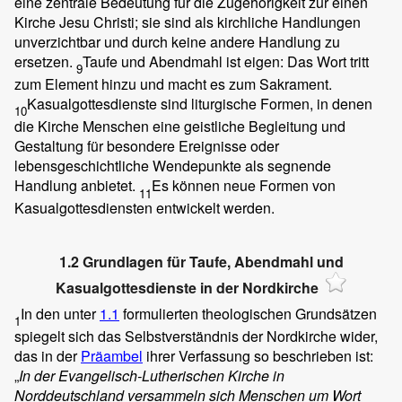
eine zentrale Bedeutung für die Zugehörigkeit zur einen
Kirche Jesu Christi; sie sind als kirchliche Handlungen
unverzichtbar und durch keine andere Handlung zu
ersetzen.
Taufe und Abendmahl ist eigen: Das Wort tritt
9
zum Element hinzu und macht es zum Sakrament.
Kasualgottesdienste sind liturgische Formen, in denen
10
die Kirche Menschen eine geistliche Begleitung und
Gestaltung für besondere Ereignisse oder
lebensgeschichtliche Wendepunkte als segnende
Handlung anbietet.
Es können neue Formen von
11
Kasualgottesdiensten entwickelt werden.
1.2 Grundlagen für Taufe, Abendmahl und
Kasualgottesdienste in der Nordkirche
In den unter
1.1
formulierten theologischen Grundsätzen
1
spiegelt sich das Selbstverständnis der Nordkirche wider,
das in der
Präambel
ihrer Verfassung so beschrieben ist:
„
In der Evangelisch-Lutherischen Kirche in
Norddeutschland versammeln sich Menschen um Wort