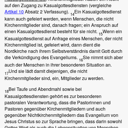
auf den Zugang zu Kasualgottesdiensten (vergleiche
Artikel 10
Absatz 2 Verfassung).
Ein Kasualgottesdienst
14
kann auch gefeiert werden, wenn Menschen, die nicht
Kirchenmitglieder sind, danach fragen; ein Anspruch auf
einen Kasualgottesdienst besteht für sie nicht.
Wenn ein
15
Kasualgottesdienst auf Anfrage eines Menschen, der nicht
Kirchenmitglied ist, gefeiert wird, dann dient die
Nordkirche nach ihrem Selbstverständnis damit Gott durch
die Verkündigung des Evangeliums.
Sie nimmt sich aber
16
auch der Menschen in ihrer besonderen Situation an.
Und sie lädt damit diejenigen, die nicht
17
Kirchenmitglieder sind, ein, Mitglieder zu werden.
Bei Taufe und Abendmahl sowie bei
18
Kasualgottesdiensten gehört es zur besonderen
pastoralen Verantwortung, dass die Pastorinnen und
Pastoren gegenüber Kirchenmitgliedern und auch
gegenüber Nichtkirchenmitgliedern das Evangelium von
Jesus Christus so zur Sprache bringen, dass darin sowohl
Gottes Wort als auch die Lebenssituation von Menschen