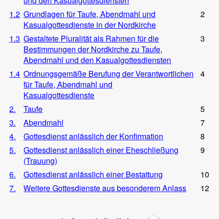
und den Kasualgottesdiensten
1.2
Grundlagen für Taufe, Abendmahl und
2
Kasualgottesdienste in der Nordkirche
1.3
Gestaltete Pluralität als Rahmen für die
3
Bestimmungen der Nordkirche zu Taufe,
Abendmahl und den Kasualgottesdiensten
1.4
Ordnungsgemäße Berufung der Verantwortlichen
4
für Taufe, Abendmahl und
Kasualgottesdienste
2.
Taufe
5
3.
Abendmahl
7
4.
Gottesdienst anlässlich der Konfirmation
8
5.
Gottesdienst anlässlich einer Eheschließung
9
(Trauung)
6.
Gottesdienst anlässlich einer Bestattung
10
7.
Weitere Gottesdienste aus besonderem Anlass
12