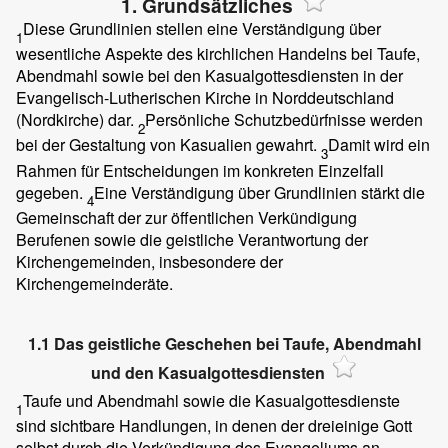
1. Grundsätzliches
Diese Grundlinien stellen eine Verständigung über
1
wesentliche Aspekte des kirchlichen Handelns bei Taufe,
Abendmahl sowie bei den Kasualgottesdiensten in der
Evangelisch-Lutherischen Kirche in Norddeutschland
(Nordkirche) dar.
Persönliche Schutzbedürfnisse werden
2
bei der Gestaltung von Kasualien gewahrt.
Damit wird ein
3
Rahmen für Entscheidungen im konkreten Einzelfall
gegeben.
Eine Verständigung über Grundlinien stärkt die
4
Gemeinschaft der zur öffentlichen Verkündigung
Berufenen sowie die geistliche Verantwortung der
Kirchengemeinden, insbesondere der
Kirchengemeinderäte.
1.1 Das geistliche Geschehen bei Taufe, Abendmahl
und den Kasualgottesdiensten
Taufe und Abendmahl sowie die Kasualgottesdienste
1
sind sichtbare Handlungen, in denen der dreieinige Gott
selbst durch die Verkündigung des Evangeliums an