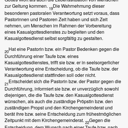
zur Geltung kommen.
Die Wahrnehmung dieser
19
besonderen pastoralen Verantwortung setzt voraus, dass
Pastorinnen und Pastoren Zeit haben und sich Zeit
nehmen, um Menschen im Rahmen der Vorbereitung
eines Kasualgottesdienstes zu begleiten und den
Kasualgottesdienst selbst sorgfältig zu gestalten.
Hat eine Pastorin bzw. ein Pastor Bedenken gegen die
20
Durchführung einer Taufe bzw. eines
Kasualgottesdienstes, trifft sie bzw. er in seelsorgerlicher
Verantwortung eine Entscheidung, ob die Taufe bzw. der
Kasualgottesdienst stattfinden soll oder nicht.
Entscheidet sich die Pastorin bzw. der Pastor gegen die
21
Durchführung, informiert sie bzw. er unverzüglich sowohl
diejenigen, die die Taufe bzw. den Kasualgottesdienst
wünschen, als auch die zuständige Pröpstin bzw. den
zuständigen Propst und den Kirchengemeinderat und
berät ihre bzw. seine Entscheidung zum frühestmöglichen
Zeitpunkt mit dem Kirchengemeinderat.
Gegen die
22
Entscheidung, dem Wunsch nach einer Taufe bzw. nach