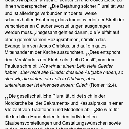
ihnen widersprechen.
Die Bejahung solcher Pluralität war
8
und ist allerdings verbunden mit der teilweise
schmerzhaften Erfahrung, dass immer wieder der Streit der
verschiedenen Glaubensvorstellungen ausgetragen
werden muss.
Insgesamt geht es darum, die Vielfalt auf
9
einen gemeinsamen Bezugsrahmen, nämlich das
Evangelium von Jesus Christus, und auf ein gutes
Miteinander in der Kirche auszurichten.
Dies entspricht
10
dem Verständnis der Kirche als „Leib Christi“, von dem
Paulus schreibt: „
Wie wir an einem Leib viele Glieder
haben, aber nicht alle Glieder dieselbe Aufgabe haben, so
sind wir, die vielen, ein Leib in Christus, aber
untereinander ist einer des andern Glied
“ (Römer 12,4).
Die gesellschaftliche Pluralität bildet sich in der
11
Nordkirche bei der Sakraments- und Kasualpraxis in einer
Vielzahl von Traditionen und Modellen ab.
Sie wird für
12
die kirchlich Handelnden in den individuellen
Glaubensvorstellungen und Gestaltungswünschen sowie