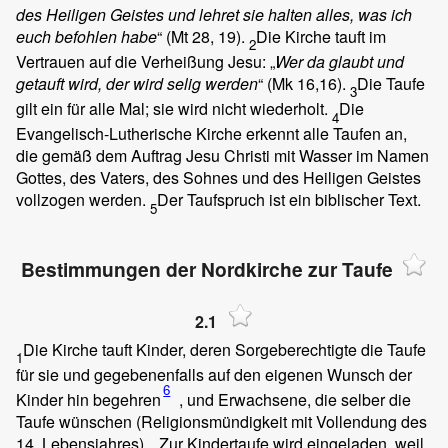
des Heiligen Geistes und lehret sie halten alles, was ich
euch befohlen habe
“ (Mt 28, 19).
Die Kirche tauft im
2
Vertrauen auf die Verheißung Jesu: „
Wer da glaubt und
getauft wird, der wird selig werden
“ (Mk 16,16).
Die Taufe
3
gilt ein für alle Mal; sie wird nicht wiederholt.
Die
4
Evangelisch-Lutherische Kirche erkennt alle Taufen an,
die gemäß dem Auftrag Jesu Christi mit Wasser im Namen
Gottes, des Vaters, des Sohnes und des Heiligen Geistes
vollzogen werden.
Der Taufspruch ist ein biblischer Text.
5
Bestimmungen der Nordkirche zur Taufe
2.1
Die Kirche tauft Kinder, deren Sorgeberechtigte die Taufe
1
für sie und gegebenenfalls auf den eigenen Wunsch der
6
Kinder hin begehren
, und Erwachsene, die selber die
Taufe wünschen (Religionsmündigkeit mit Vollendung des
14. Lebensjahres).
Zur Kindertaufe wird eingeladen, weil