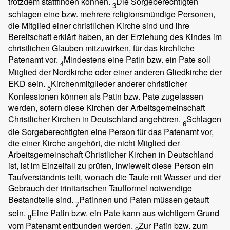
trotzdem stattfinden können.
Die Sorgeberechtigten
3
schlagen eine bzw. mehrere religionsmündige Personen,
die Mitglied einer christlichen Kirche sind und ihre
Bereitschaft erklärt haben, an der Erziehung des Kindes im
christlichen Glauben mitzuwirken, für das kirchliche
Patenamt vor.
Mindestens eine Patin bzw. ein Pate soll
4
Mitglied der Nordkirche oder einer anderen Gliedkirche der
EKD sein.
Kirchenmitglieder anderer christlicher
5
Konfessionen können als Patin bzw. Pate zugelassen
werden, sofern diese Kirchen der Arbeitsgemeinschaft
Christlicher Kirchen in Deutschland angehören.
Schlagen
6
die Sorgeberechtigten eine Person für das Patenamt vor,
die einer Kirche angehört, die nicht Mitglied der
Arbeitsgemeinschaft Christlicher Kirchen in Deutschland
ist, ist im Einzelfall zu prüfen, inwieweit diese Person ein
Taufverständnis teilt, wonach die Taufe mit Wasser und der
Gebrauch der trinitarischen Taufformel notwendige
Bestandteile sind.
Patinnen und Paten müssen getauft
7
sein.
Eine Patin bzw. ein Pate kann aus wichtigem Grund
8
vom Patenamt entbunden werden.
Zur Patin bzw. zum
9