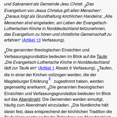
und Sakrament als Gemeinde Jesu Christi.
Das
2
Evangelium von Jesus Christus gilt allen Menschen“.
Daraus folgt als Grundhaltung kirchlichen Handelns: „Alle
3
Menschen sind eingeladen, am Leben der Evangelisch-
Lutherischen Kirche in Norddeutschland teilzunehmen,
das Evangelium zu hören und christliche Gemeinschaft zu
erfahren
“ (
Artikel 13
Verfassung).
Die genannten theologischen Einsichten und
4
Verfassungsgrundsätze bedeuten im Blick auf die
Taufe
:
„
Die Evangelisch-Lutherische Kirche in Norddeutschland
lädt zur Taufe ein
“ (
Artikel 1
Absatz 6 Verfassung).
Taufen,
5
die in einer der Kirchen vollzogen werden, die der
3
Magdeburger Erklärung
zugestimmt haben, werden
gegenseitig anerkannt.
Die genannten theologischen
6
Einsichten und Verfassungsgrundsätze bedeuten im Blick
auf das
Abendmahl
: Die Gemeinden werden ermutigt,
häufig zum Abendmahl einzuladen.
Die Nordkirche hält
7
daran fest, dass entsprechend der kirchlichen Tradition die