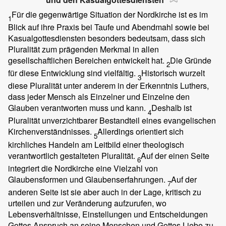
Für die gegenwärtige Situation der Nordkirche ist es im
1
Blick auf ihre Praxis bei Taufe und Abendmahl sowie bei
Kasualgottesdiensten besonders bedeutsam, dass sich
Pluralität zum prägenden Merkmal in allen
gesellschaftlichen Bereichen entwickelt hat.
Die Gründe
2
für diese Entwicklung sind vielfältig.
Historisch wurzelt
3
diese Pluralität unter anderem in der Erkenntnis Luthers,
dass jeder Mensch als Einzelner und Einzelne den
Glauben verantworten muss und kann.
Deshalb ist
4
Pluralität unverzichtbarer Bestandteil eines evangelischen
Kirchenverständnisses.
Allerdings orientiert sich
5
kirchliches Handeln am Leitbild einer theologisch
verantwortlich gestalteten Pluralität.
Auf der einen Seite
6
integriert die Nordkirche eine Vielzahl von
Glaubensformen und Glaubenserfahrungen.
Auf der
7
anderen Seite ist sie aber auch in der Lage, kritisch zu
urteilen und zur Veränderung aufzurufen, wo
Lebensverhältnisse, Einstellungen und Entscheidungen
Gottes Anspruch an seine Menschen und Gottes Liebe zu