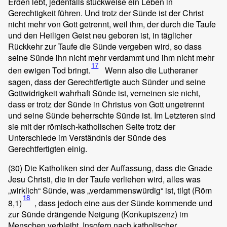
Erden lebt, jedenfalls stückweise ein Leben in
Gerechtigkeit führen. Und trotz der Sünde ist der Christ
nicht mehr von Gott getrennt, weil ihm, der durch die Taufe
und den Heiligen Geist neu geboren ist, in täglicher
Rückkehr zur Taufe die Sünde vergeben wird, so dass
seine Sünde ihn nicht mehr verdammt und ihm nicht mehr
17
den ewigen Tod bringt.
Wenn also die Lutheraner
sagen, dass der Gerechtfertigte auch Sünder und seine
Gottwidrigkeit wahrhaft Sünde ist, verneinen sie nicht,
dass er trotz der Sünde in Christus von Gott ungetrennt
und seine Sünde beherrschte Sünde ist. Im Letzteren sind
sie mit der römisch-katholischen Seite trotz der
Unterschiede im Verständnis der Sünde des
Gerechtfertigten einig.
(30)
Die Katholiken sind der Auffassung, dass die Gnade
Jesu Christi, die in der Taufe verliehen wird, alles was
„wirklich“ Sünde, was „verdammenswürdig“ ist, tilgt (Röm
18
8,1)
, dass jedoch eine aus der Sünde kommende und
zur Sünde drängende Neigung (Konkupiszenz) im
Menschen verbleibt. Insofern nach katholischer