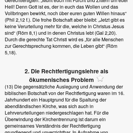
Gerechtfertigten: „Müht euch mit Furcht und Zittern um euer
Heil! Denn Gott ist es, der in euch das Wollen und das
Vollbringen bewirkt, noch über euren guten Willen hinaus“
(Phil 2,12 f.). Die frohe Botschaft aber bleibt: „Jetzt gibt es
keine Verurteilung mehr für die, welche in Christus Jesus
sind“ (Röm 8,1) und in denen Christus lebt (Gal 2,20).
Durch die gerechte Tat Christi wird es „für alle Menschen
zur Gerechtsprechung kommen, die Leben gibt“ (Röm
5,18).
2. Die Rechtfertigungslehre als
ökumenisches Problem
(13)
Die gegensätzliche Auslegung und Anwendung der
biblischen Botschaft von der Rechtfertigung waren im 16.
Jahrhundert ein Hauptgrund für die Spaltung der
abendländischen Kirche, was sich auch in
Lehrverurteilungen niedergeschlagen hat. Für die
Überwindung der Kirchentrennung ist darum ein
gemeinsames Verständnis der Rechtfertigung
grundlegend und unverzichtbar. In Aufnahme von