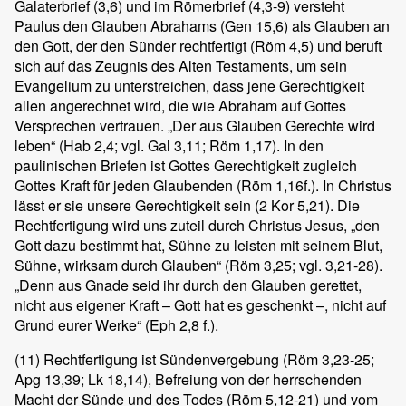
Galaterbrief (3,6) und im Römerbrief (4,3-9) versteht
Paulus den Glauben Abrahams (Gen 15,6) als Glauben an
den Gott, der den Sünder rechtfertigt (Röm 4,5) und beruft
sich auf das Zeugnis des Alten Testaments, um sein
Evangelium zu unterstreichen, dass jene Gerechtigkeit
allen angerechnet wird, die wie Abraham auf Gottes
Versprechen vertrauen. „Der aus Glauben Gerechte wird
leben“ (Hab 2,4; vgl. Gal 3,11; Röm 1,17). In den
paulinischen Briefen ist Gottes Gerechtigkeit zugleich
Gottes Kraft für jeden Glaubenden (Röm 1,16f.). In Christus
lässt er sie unsere Gerechtigkeit sein (2 Kor 5,21). Die
Rechtfertigung wird uns zuteil durch Christus Jesus, „den
Gott dazu bestimmt hat, Sühne zu leisten mit seinem Blut,
Sühne, wirksam durch Glauben“ (Röm 3,25; vgl. 3,21-28).
„Denn aus Gnade seid ihr durch den Glauben gerettet,
nicht aus eigener Kraft – Gott hat es geschenkt –, nicht auf
Grund eurer Werke“ (Eph 2,8 f.).
(11)
Rechtfertigung ist Sündenvergebung (Röm 3,23-25;
Apg 13,39; Lk 18,14), Befreiung von der herrschenden
Macht der Sünde und des Todes (Röm 5,12-21) und vom