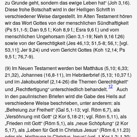
zu Grunde geht, sondern das ewige Leben hat“ (Joh 3,16).
Diese frohe Botschaft wird in der Heiligen Schrift in
verschiedener Weise dargestellt. Im Alten Testament hören
wir das Wort Gottes von der menschlichen Sündhaftigkeit
(Ps 51,1-5; Dan 9,5 f.; Koh 8,9 f.; Esra 9,6 f.) und vom
menschlichen Ungehorsam (Gen 3,1-19; Neh 9,16 f.26)
sowie von der Gerechtigkeit (Jes 46,13; 51,5-8; 56,1; [vgl.
53,11]; Jer 9,24) und vom Gericht Gottes (Koh 12,14; Ps
9,5 f.; 76,7-9).
(9)
Im Neuen Testament werden bei Matthäus (5,10; 6,33;
21,32), Johannes (16,8-11), im Hebräerbrief (5,13; 10,37 f.)
und im Jakobusbrief (2,14-26) die Themen Gerechtigkeit“
12
und „Rechtfertigung“ unterschiedlich behandelt.
Auch
in den paulinischen Briefen wird die Gabe des Heils auf
verschiedene Weise beschrieben, unter anderem: als
„Befreiung zur Freiheit“ (Gal 5,1-13; vgl. Röm 6,7), als
„Versöhnung mit Gott“ (2 Kor 5,18-21; vgl. Röm 5,11), als
„Frieden mit Gott“ (Röm 5,1), als „neue Schöpfung“ (2 Kor
5,17), als „Leben für Gott in Christus Jesus“ (Röm 6,11.23)
oder als „Heiligung in Christus Jesus“ (vgl. 1 Kor 1,2; 1,30;