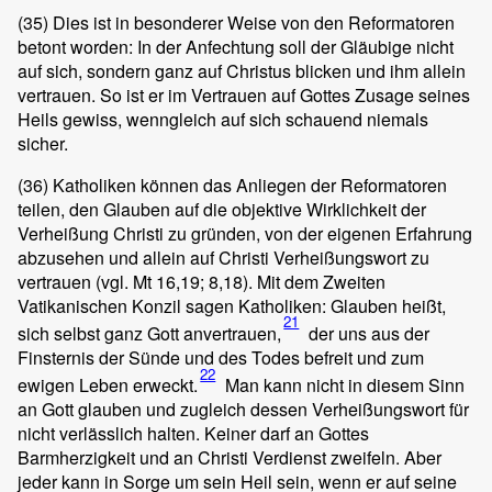
(35)
Dies ist in besonderer Weise von den Reformatoren
betont worden: In der Anfechtung soll der Gläubige nicht
auf sich, sondern ganz auf Christus blicken und ihm allein
vertrauen. So ist er im Vertrauen auf Gottes Zusage seines
Heils gewiss, wenngleich auf sich schauend niemals
sicher.
(36)
Katholiken können das Anliegen der Reformatoren
teilen, den Glauben auf die objektive Wirklichkeit der
Verheißung Christi zu gründen, von der eigenen Erfahrung
abzusehen und allein auf Christi Verheißungswort zu
vertrauen (vgl. Mt 16,19; 8,18). Mit dem Zweiten
Vatikanischen Konzil sagen Katholiken: Glauben heißt,
21
sich selbst ganz Gott anvertrauen,
der uns aus der
Finsternis der Sünde und des Todes befreit und zum
22
ewigen Leben erweckt.
Man kann nicht in diesem Sinn
an Gott glauben und zugleich dessen Verheißungswort für
nicht verlässlich halten. Keiner darf an Gottes
Barmherzigkeit und an Christi Verdienst zweifeln. Aber
jeder kann in Sorge um sein Heil sein, wenn er auf seine