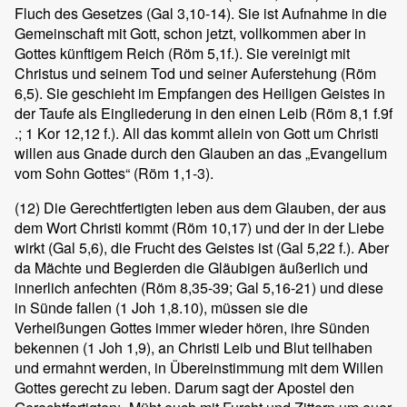
Fluch des Gesetzes (Gal 3,10-14). Sie ist Aufnahme in die
Gemeinschaft mit Gott, schon jetzt, vollkommen aber in
Gottes künftigem Reich (Röm 5,1f.). Sie vereinigt mit
Christus und seinem Tod und seiner Auferstehung (Röm
6,5). Sie geschieht im Empfangen des Heiligen Geistes in
der Taufe als Eingliederung in den einen Leib (Röm 8,1 f.9f
.; 1 Kor 12,12 f.). All das kommt allein von Gott um Christi
willen aus Gnade durch den Glauben an das „Evangelium
vom Sohn Gottes“ (Röm 1,1-3).
(12)
Die Gerechtfertigten leben aus dem Glauben, der aus
dem Wort Christi kommt (Röm 10,17) und der in der Liebe
wirkt (Gal 5,6), die Frucht des Geistes ist (Gal 5,22 f.). Aber
da Mächte und Begierden die Gläubigen äußerlich und
innerlich anfechten (Röm 8,35-39; Gal 5,16-21) und diese
in Sünde fallen (1 Joh 1,8.10), müssen sie die
Verheißungen Gottes immer wieder hören, ihre Sünden
bekennen (1 Joh 1,9), an Christi Leib und Blut teilhaben
und ermahnt werden, in Übereinstimmung mit dem Willen
Gottes gerecht zu leben. Darum sagt der Apostel den