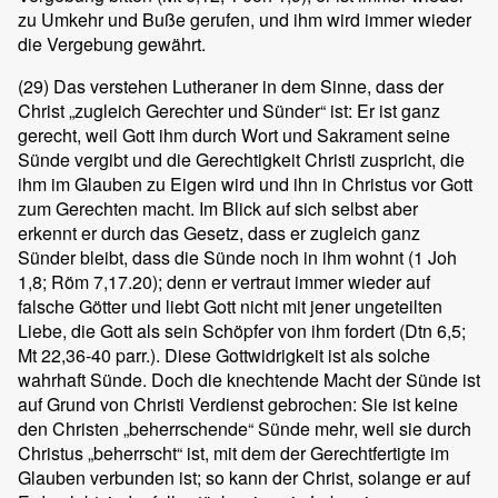
zu Umkehr und Buße gerufen, und ihm wird immer wieder
die Vergebung gewährt.
(29)
Das verstehen Lutheraner in dem Sinne, dass der
Christ „zugleich Gerechter und Sünder“ ist: Er ist ganz
gerecht, weil Gott ihm durch Wort und Sakrament seine
Sünde vergibt und die Gerechtigkeit Christi zuspricht, die
ihm im Glauben zu Eigen wird und ihn in Christus vor Gott
zum Gerechten macht. Im Blick auf sich selbst aber
erkennt er durch das Gesetz, dass er zugleich ganz
Sünder bleibt, dass die Sünde noch in ihm wohnt (1 Joh
1,8; Röm 7,17.20); denn er vertraut immer wieder auf
falsche Götter und liebt Gott nicht mit jener ungeteilten
Liebe, die Gott als sein Schöpfer von ihm fordert (Dtn 6,5;
Mt 22,36-40 parr.). Diese Gottwidrigkeit ist als solche
wahrhaft Sünde. Doch die knechtende Macht der Sünde ist
auf Grund von Christi Verdienst gebrochen: Sie ist keine
den Christen „beherrschende“ Sünde mehr, weil sie durch
Christus „beherrscht“ ist, mit dem der Gerechtfertigte im
Glauben verbunden ist; so kann der Christ, solange er auf