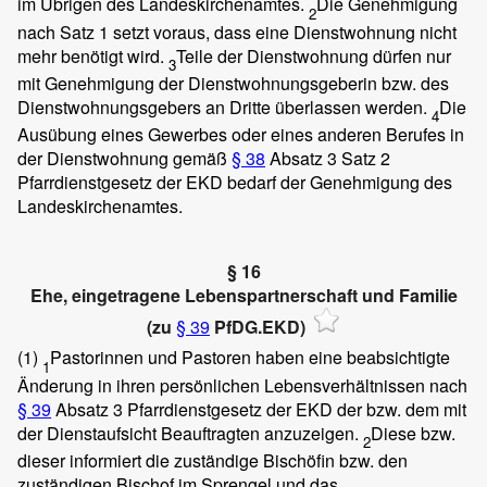
im Übrigen des Landeskirchenamtes.
Die Genehmigung
2
nach Satz 1 setzt voraus, dass eine Dienstwohnung nicht
mehr benötigt wird.
Teile der Dienstwohnung dürfen nur
3
mit Genehmigung der Dienstwohnungsgeberin bzw. des
Dienstwohnungsgebers an Dritte überlassen werden.
Die
4
Ausübung eines Gewerbes oder eines anderen Berufes in
der Dienstwohnung gemäß
§ 38
Absatz 3 Satz 2
Pfarrdienstgesetz der EKD bedarf der Genehmigung des
Landeskirchenamtes.
§ 16
Ehe, eingetragene Lebenspartnerschaft und Familie
(zu
§ 39
PfDG.EKD)
(1)
Pastorinnen und Pastoren haben eine beabsichtigte
1
Änderung in ihren persönlichen Lebensverhältnissen nach
§ 39
Absatz 3 Pfarrdienstgesetz der EKD der bzw. dem mit
der Dienstaufsicht Beauftragten anzuzeigen.
Diese bzw.
2
dieser informiert die zuständige Bischöfin bzw. den
zuständigen Bischof im Sprengel und das