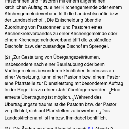
Pastorinnen und Pastoren mit einem allgemeinen
kirchlichen Auftrag zu einer Kirchengemeinde oder einem
Kirchengemeindeverband trifft die Landesbischöfin bzw.
der Landesbischof.
Die Entscheidung über die
4
Zuordnung von Pastorinnen und Pastoren eines
Kirchenkreisverbandes zu einer Kirchengemeinde oder
einem Kirchengemeindeverband trifft die zuständige
Bischöfin bzw. der zuständige Bischof im Sprengel.
(2)
Zur Gestaltung von Übergangszeiträumen,
1
insbesondere nach einer Beurlaubung oder beim
Vorliegen eines besonderen kirchlichen Interesses an
einer Versetzung, kann einer Pastorin bzw. einem Pastor
eine Pfarrstelle zur Dienstleistung mit besonderem Auftrag
in der Regel bis zu einem Jahr übertragen werden.
Eine
2
erneute Übertragung ist möglich.
Während des
3
Übertragungszeitraums ist die Pastorin bzw. der Pastor
verpflichtet, sich auf Pfarrstellen zu bewerben.
Das
4
Landeskirchenamt ist ihr bzw. ihm dabei behilflich.
(3)
Die Änderung einer Pfarrstelle nach
§ 1
Absatz 2