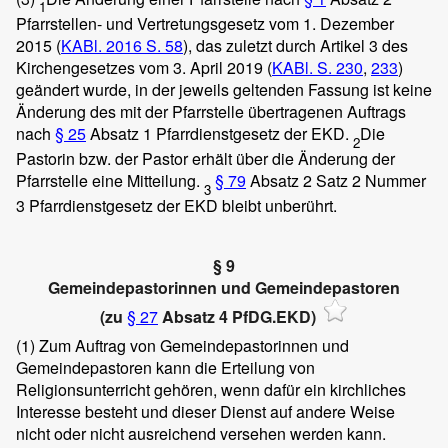
1
Pfarrstellen- und Vertretungsgesetz vom 1. Dezember
2015 (
KABl. 2016 S. 58
), das zuletzt durch Artikel 3 des
Kirchengesetzes vom 3. April 2019 (
KABl. S. 230
,
233
)
geändert wurde, in der jeweils geltenden Fassung ist keine
Änderung des mit der Pfarrstelle übertragenen Auftrags
nach
§ 25
Absatz 1 Pfarrdienstgesetz der EKD.
Die
2
Pastorin bzw. der Pastor erhält über die Änderung der
Pfarrstelle eine Mitteilung.
§ 79
Absatz 2 Satz 2 Nummer
3
3 Pfarrdienstgesetz der EKD bleibt unberührt.
§ 9
Gemeindepastorinnen und Gemeindepastoren
(zu
§ 27
Absatz 4 PfDG.EKD)
(1)
Zum Auftrag von Gemeindepastorinnen und
Gemeindepastoren kann die Erteilung von
Religionsunterricht gehören, wenn dafür ein kirchliches
Interesse besteht und dieser Dienst auf andere Weise
nicht oder nicht ausreichend versehen werden kann.