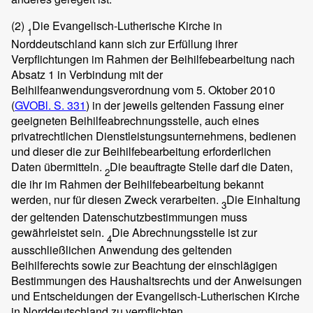
(2)
Die Evangelisch-Lutherische Kirche in
1
Norddeutschland kann sich zur Erfüllung ihrer
Verpflichtungen im Rahmen der Beihilfebearbeitung nach
Absatz 1 in Verbindung mit der
Beihilfeanwendungsverordnung vom 5. Oktober 2010
(
GVOBl. S. 331
) in der jeweils geltenden Fassung einer
geeigneten Beihilfeabrechnungsstelle, auch eines
privatrechtlichen Dienstleistungsunternehmens, bedienen
und dieser die zur Beihilfebearbeitung erforderlichen
Daten übermitteln.
Die beauftragte Stelle darf die Daten,
2
die ihr im Rahmen der Beihilfebearbeitung bekannt
werden, nur für diesen Zweck verarbeiten.
Die Einhaltung
3
der geltenden Datenschutzbestimmungen muss
gewährleistet sein.
Die Abrechnungsstelle ist zur
4
ausschließlichen Anwendung des geltenden
Beihilferechts sowie zur Beachtung der einschlägigen
Bestimmungen des Haushaltsrechts und der Anweisungen
und Entscheidungen der Evangelisch-Lutherischen Kirche
in Norddeutschland zu verpflichten.