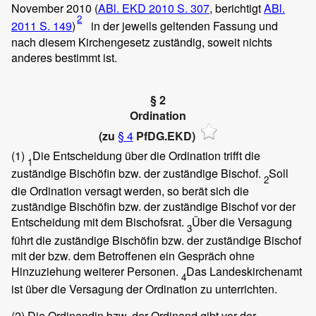
November 2010 (
ABl. EKD 2010 S. 307
, berichtigt
ABl.
2
2011 S. 149
)
in der jeweils geltenden Fassung und
nach diesem Kirchengesetz zuständig, soweit nichts
anderes bestimmt ist.
§ 2
Ordination
(zu
§ 4
PfDG.EKD)
(1)
Die Entscheidung über die Ordination trifft die
1
zuständige Bischöfin bzw. der zuständige Bischof.
Soll
2
die Ordination versagt werden, so berät sich die
zuständige Bischöfin bzw. der zuständige Bischof vor der
Entscheidung mit dem Bischofsrat.
Über die Versagung
3
führt die zuständige Bischöfin bzw. der zuständige Bischof
mit der bzw. dem Betroffenen ein Gespräch ohne
Hinzuziehung weiterer Personen.
Das Landeskirchenamt
4
ist über die Versagung der Ordination zu unterrichten.
(2)
Die Ordinandin bzw. der Ordinand gibt vor der