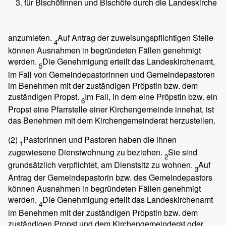
für Bischöfinnen und Bischöfe durch die Landeskirche
anzumieten.
Auf Antrag der zuweisungspflichtigen Stelle
4
können Ausnahmen in begründeten Fällen genehmigt
werden.
Die Genehmigung erteilt das Landeskirchenamt,
5
im Fall von Gemeindepastorinnen und Gemeindepastoren
im Benehmen mit der zuständigen Pröpstin bzw. dem
zuständigen Propst.
Im Fall, in dem eine Pröpstin bzw. ein
6
Propst eine Pfarrstelle einer Kirchengemeinde innehat, ist
das Benehmen mit dem Kirchengemeinderat herzustellen.
(2)
Pastorinnen und Pastoren haben die ihnen
1
zugewiesene Dienstwohnung zu beziehen.
Sie sind
2
grundsätzlich verpflichtet, am Dienstsitz zu wohnen.
Auf
3
Antrag der Gemeindepastorin bzw. des Gemeindepastors
können Ausnahmen in begründeten Fällen genehmigt
werden.
Die Genehmigung erteilt das Landeskirchenamt
4
im Benehmen mit der zuständigen Pröpstin bzw. dem
zuständigen Propst und dem Kirchengemeinderat oder