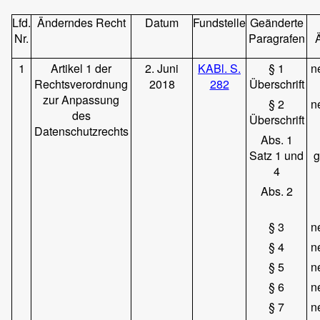
Lfd.
Änderndes Recht
Datum
Fundstelle
Geänderte
Nr.
Paragrafen
1
Artikel 1 der
2. Juni
KABl.
S.
§ 1
n
Rechtsverordnung
2018
282
Überschrift
zur Anpassung
§ 2
n
des
Überschrift
Datenschutzrechts
Abs. 1
Satz 1 und
g
4
Abs. 2
§ 3
n
§ 4
n
§ 5
n
§ 6
n
§ 7
n