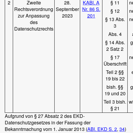
2
Zweite
28.
KABl. A
§ 11
n
Rechtsverordnung
September
Nr. 86 S.
§ 12
n
zur Anpassung
2023
201
§ 13 Abs.
n
des
3
Datenschutzrechts
Abs. 4
§ 14 Abs.
g
2 Satz 2
§ 17
n
Überschrift
Teil 2 §§
19 bis 22
bish. §§
g
19 und 20
Teil 3 bish.
wi
§ 21
Aufgrund von § 27 Absatz 2 des EKD-
Datenschutzgesetzes in der Fassung der
Bekanntmachung vom 1. Januar 2013 (
ABl. EKD S. 2
,
34
)