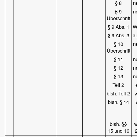
§ 8
n
§ 9
n
Überschrift
§ 9 Abs. 1
Wo
§ 9 Abs. 3
a
§ 10
n
Überschrift
§ 11
n
§ 12
n
§ 13
n
Teil 2
bish. Teil 2
w
bish. § 14
bish. §§
w
15 und 16