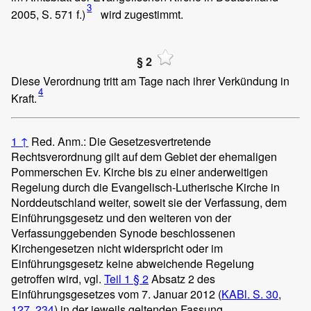
3
2005, S. 571 f.)
wird zugestimmt.
§ 2
Diese Verordnung tritt am Tage nach ihrer Verkündung in
4
Kraft.
1
↑
Red. Anm.: Die Gesetzesvertretende
Rechtsverordnung gilt auf dem Gebiet der ehemaligen
Pommerschen Ev. Kirche bis zu einer anderweitigen
Regelung durch die Evangelisch-Lutherische Kirche in
Norddeutschland weiter, soweit sie der Verfassung, dem
Einführungsgesetz und den weiteren von der
Verfassunggebenden Synode beschlossenen
Kirchengesetzen nicht widerspricht oder im
Einführungsgesetz keine abweichende Regelung
getroffen wird, vgl.
Teil 1 § 2
Absatz 2 des
Einführungsgesetzes vom 7. Januar 2012 (
KABl. S. 30
,
127
,
234
) in der jeweils geltenden Fassung.