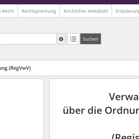
s Recht
Rechtsprechung
Kirchliches Amtsblatt
Erläuterun
Suche mit Platzhalter "*", Bsp. Pfarrer*,
Suchen
Weitere Suchoperatoren finden Sie in un
ung (RegVwV)
Verwa
über die Ordnu
(Regi