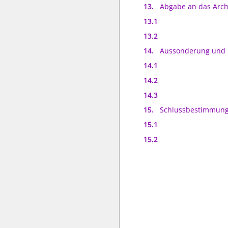
13.
Abgabe an das Arch
13.1
13.2
14.
Aussonderung und 
14.1
14.2
14.3
15.
Schlussbestimmun
15.1
15.2