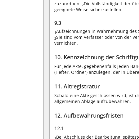
zuzuordnen.
Die Vollständigkeit der üb
2
geeignete Weise sicherzustellen.
9.3
Aufzeichnungen in Wahrnehmung des Seel
1
Sie sind vom Verfasser oder von der V
2
vernichten.
10. Kennzeichnung der Schriftg
Für jede Akte, gegebenenfalls jeden Band
(Hefter, Ordner) anzulegen, der in Über
11. Altregistratur
Sobald eine Akte geschlossen wird, ist da
allgemeinen Ablage aufzubewahren.
12. Aufbewahrungsfristen
12.1
Bei Abschluss der Bearbeitung, späteste
1