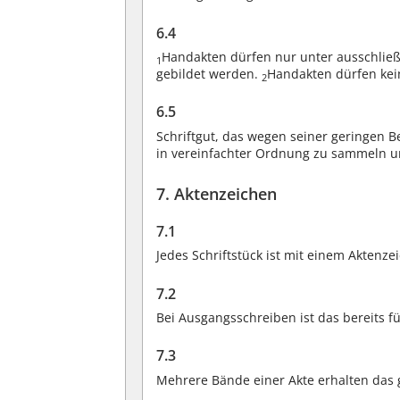
6.4
Handakten dürfen nur unter ausschlie
1
gebildet werden.
Handakten dürfen kei
2
6.5
Schriftgut, das wegen seiner geringen B
in vereinfachter Ordnung zu sammeln un
7. Aktenzeichen
7.1
Jedes Schriftstück ist mit einem Akten
7.2
Bei Ausgangsschreiben ist das bereits 
7.3
Mehrere Bände einer Akte erhalten das 