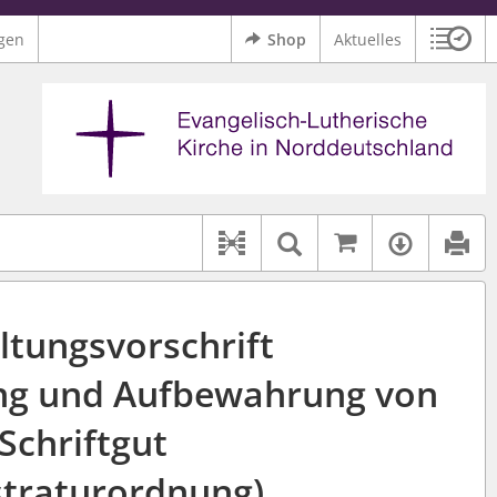
gen
Shop
Aktuelles
Sitzu
Logo Ev.-Luth. Kirche in Norddeutschland
 findet auch: "Pfarrerinitiative" oder "Pfarrerausschuss".
serer Hilfe.
Auf kirchenr
Textsuche im D
Verfüg
Dokument-Beziehungen
ltungsvorschrift
ng und Aufbewahrung von
Schriftgut
straturordnung)