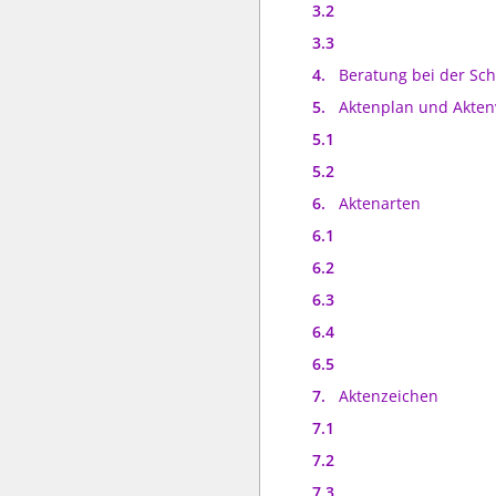
3.2
3.3
4.
Beratung bei der Sch
5.
Aktenplan und Akten
5.1
5.2
6.
Aktenarten
6.1
6.2
6.3
6.4
6.5
7.
Aktenzeichen
7.1
7.2
7.3