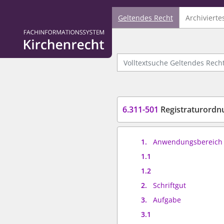
Geltendes Recht
Archivierte
Logo Fachinformationssystem Kirchenrecht
Volltextsuche Geltendes Recht
6.311-501
Registraturordn
1.
Anwendungsbereich
1.1
1.2
2.
Schriftgut
3.
Aufgabe
3.1