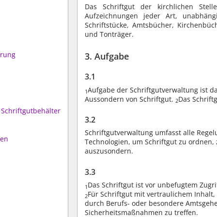
Das Schriftgut der kirchlichen Stell
Aufzeichnungen jeder Art, unabhäng
Schriftstücke, Amtsbücher, Kirchenbüche
und Tonträger.
hrung
3. Aufgabe
3.1
Aufgabe der Schriftgutverwaltung ist d
1
Aussondern von Schriftgut.
Das Schrift
2
Schriftgutbehälter
3.2
Schriftgutverwaltung umfasst alle Regel
ten
Technologien, um Schriftgut zu ordnen, 
auszusondern.
3.3
Das Schriftgut ist vor unbefugtem Zugr
1
Für Schriftgut mit vertraulichem Inhal
2
durch Berufs- oder besondere Amtsgehe
Sicherheitsmaßnahmen zu treffen.